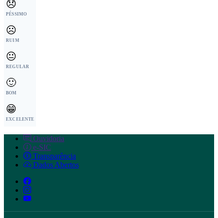
😞
PÉSSIMO
☹️
RUIM
😐
REGULAR
🙂
BOM
😁
EXCELENTE
Ouvidoria
e-SIC
Transparência
Dados Abertos