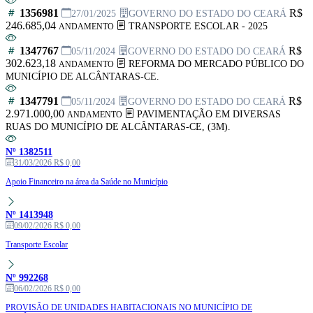
1356981
R$
27/01/2025
GOVERNO DO ESTADO DO CEARÁ
246.685,04
TRANSPORTE ESCOLAR - 2025
ANDAMENTO
1347767
R$
05/11/2024
GOVERNO DO ESTADO DO CEARÁ
302.623,18
REFORMA DO MERCADO PÚBLICO DO
ANDAMENTO
MUNICÍPIO DE ALCÂNTARAS-CE.
1347791
R$
05/11/2024
GOVERNO DO ESTADO DO CEARÁ
2.971.000,00
PAVIMENTAÇÃO EM DIVERSAS
ANDAMENTO
RUAS DO MUNICÍPIO DE ALCÂNTARAS-CE, (3M).
Nº 1382511
31/03/2026
R$ 0,00
Apoio Financeiro na área da Saúde no Município
Nº 1413948
09/02/2026
R$ 0,00
Transporte Escolar
Nº 992268
06/02/2026
R$ 0,00
PROVISÃO DE UNIDADES HABITACIONAIS NO MUNICÍPIO DE