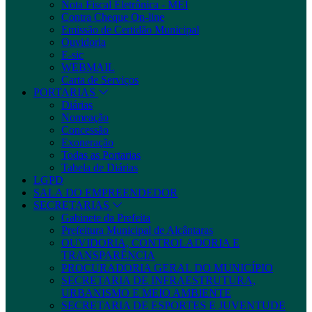
Nota Fiscal Eletrônica - MEI
Contra Cheque On-line
Emissão de Certidão Municipal
Ouvidoria
E-sic
WEBMAIL
Carta de Serviços
PORTARIAS
Diárias
Nomeação
Concessão
Exoneração
Todas as Portarias
Tabela de Diárias
LGPD
SALA DO EMPREENDEDOR
SECRETARIAS
Gabinete da Prefeita
Prefeitura Municipal de Alcântaras
OUVIDORIA, CONTROLADORIA E
TRANSPARÊNCIA
PROCURADORIA GERAL DO MUNICÍPIO
SECRETARIA DE INFRAESTRUTURA,
URBANISMO E MEIO AMBIENTE
SECRETARIA DE ESPORTES E JUVENTUDE