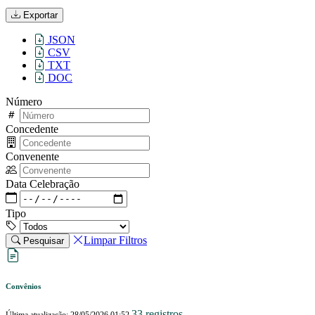
Exportar
JSON
CSV
TXT
DOC
Número
Concedente
Convenente
Data Celebração
Tipo
Limpar Filtros
Pesquisar
Convênios
33 registros
Última atualização: 28/05/2026 01:52