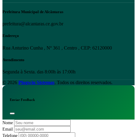
Prefeitura Municipal de Alcântaras
prefeitura@alcantaras.ce.gov.br
Endereço
Rua Anturino Cunha , Nº 361 , Centro , CEP: 62120000
Atendimento
Segunda à Sexta. das 8:00h às 17:00h
© 2026
Plugwin Sistemas
. Todos os direitos reservados.
Enviar Feedback
Nome
Email
Telefone