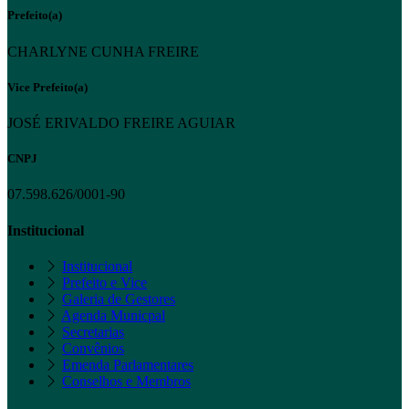
Prefeito(a)
CHARLYNE CUNHA FREIRE
Vice Prefeito(a)
JOSÉ ERIVALDO FREIRE AGUIAR
CNPJ
07.598.626/0001-90
Institucional
Institucional
Prefeito e Vice
Galeria de Gestores
Agenda Municpal
Secretarias
Convênios
Emenda Parlamentares
Conselhos e Membros