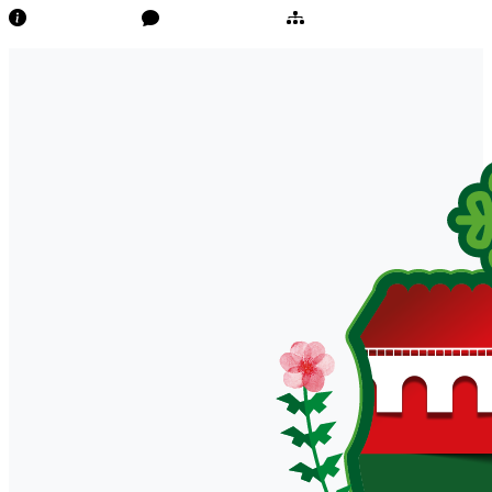
Transparência
Ouvidoria/E-Sic
Mapa do Site