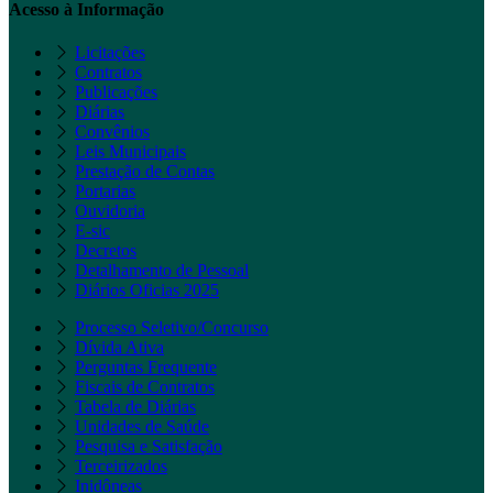
Acesso à Informação
Licitações
Contratos
Publicações
Diárias
Convênios
Leis Municipais
Prestação de Contas
Portarias
Ouvidoria
E-sic
Decretos
Detalhamento de Pessoal
Diários Oficias 2025
Processo Seletivo/Concurso
Dívida Ativa
Perguntas Frequente
Fiscais de Contratos
Tabela de Diárias
Unidades de Saúde
Pesquisa e Satisfação
Terceirizados
Inidôneas