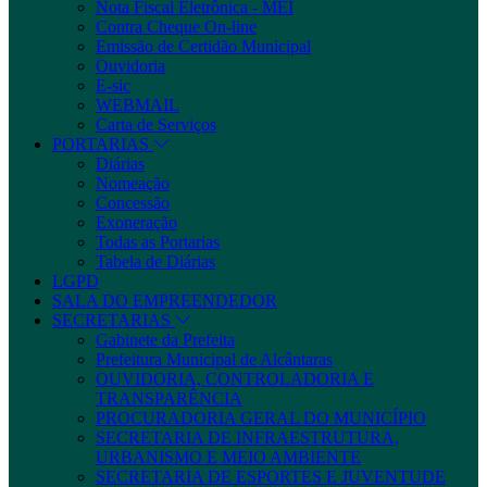
Nota Fiscal Eletrônica - MEI
Contra Cheque On-line
Emissão de Certidão Municipal
Ouvidoria
E-sic
WEBMAIL
Carta de Serviços
PORTARIAS
Diárias
Nomeação
Concessão
Exoneração
Todas as Portarias
Tabela de Diárias
LGPD
SALA DO EMPREENDEDOR
SECRETARIAS
Gabinete da Prefeita
Prefeitura Municipal de Alcântaras
OUVIDORIA, CONTROLADORIA E
TRANSPARÊNCIA
PROCURADORIA GERAL DO MUNICÍPIO
SECRETARIA DE INFRAESTRUTURA,
URBANISMO E MEIO AMBIENTE
SECRETARIA DE ESPORTES E JUVENTUDE