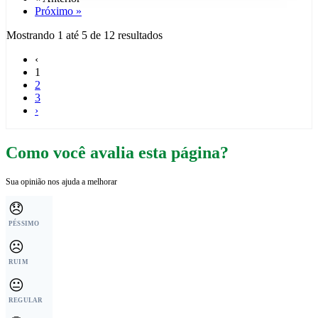
Próximo »
Mostrando
1
até
5
de
12
resultados
‹
1
2
3
›
Como você avalia esta página?
Sua opinião nos ajuda a melhorar
😞
PÉSSIMO
☹️
RUIM
😐
REGULAR