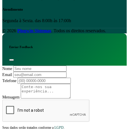
Atendimento
Segunda à Sexta. das 8:00h às 17:00h
© 2026
Plugwin Sistemas
. Todos os direitos reservados.
Enviar Feedback
Nome
Email
Telefone
Mensagem
Seus dados serão tratados conforme a
LGPD
.