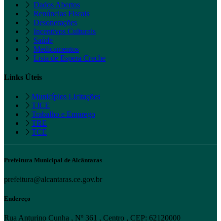
Dados Abertos
Renúncias Fiscais
Desonerações
Incentivos Culturais
Saúde
Medicamentos
Lista de Espera Creche
Links Úteis
Municípios Licitações
TJCE
Trabalho e Emprego
TRE
TCE
Prefeitura Municipal de Alcântaras
prefeitura@alcantaras.ce.gov.br
Endereço
Rua Anturino Cunha , Nº 361 , Centro , CEP: 62120000