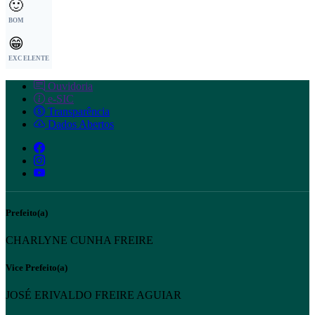
🙂
BOM
😁
EXCELENTE
Ouvidoria
e-SIC
Transparência
Dados Abertos
Prefeito(a)
CHARLYNE CUNHA FREIRE
Vice Prefeito(a)
JOSÉ ERIVALDO FREIRE AGUIAR