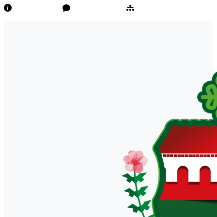
Transparência
Ouvidoria/E-Sic
Mapa do Site