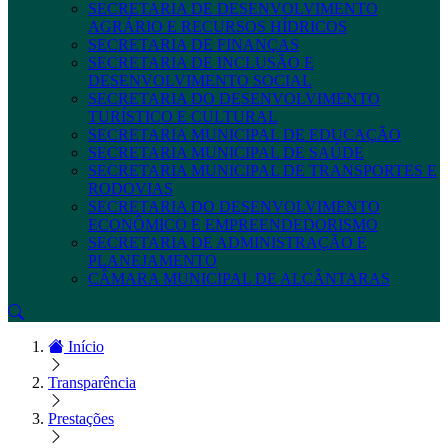
SECRETARIA DE DESENVOLVIMENTO
AGRÁRIO E RECURSOS HÍDRICOS
SECRETARIA DE FINANÇAS
SECRETARIA DE INCLUSÃO E
DESENVOLVIMENTO SOCIAL
SECRETARIA DO DESENVOLVIMENTO
TURÍSTICO E CULTURAL
SECRETARIA MUNICIPAL DE EDUCAÇÃO
SECRETARIA MUNICIPAL DE SAÚDE
SECRETARIA MUNICIPAL DE TRANSPORTES E
RODOVIAS
SECRETARIA DO DESENVOLVIMENTO
ECONÔMICO E EMPREENDEDORISMO
SECRETARIA DE ADMINISTRAÇÃO E
PLANEJAMENTO
CÂMARA MUNICIPAL DE ALCÂNTARAS
Início
Transparência
Prestações