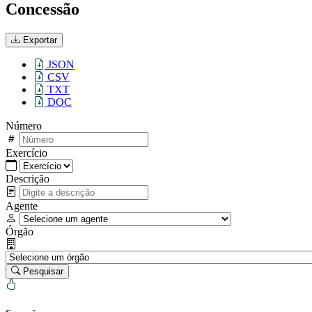
Concessão
Exportar
JSON
CSV
TXT
DOC
Número
Exercício
Descrição
Agente
Órgão
Pesquisar