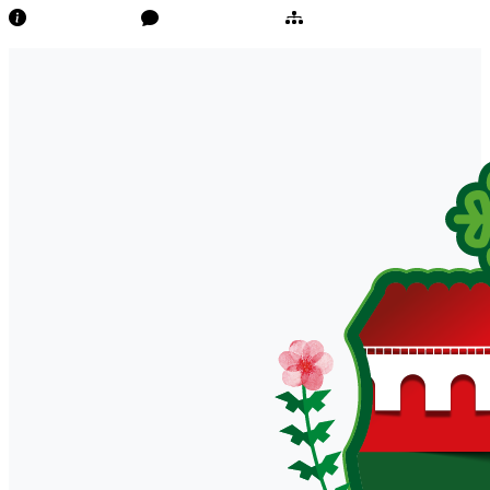
Transparência
Ouvidoria/E-Sic
Mapa do Site