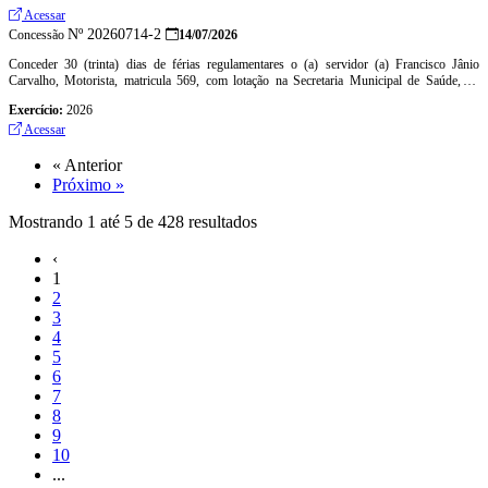
Acessar
Nº 20260714-2
Concessão
14/07/2026
Conceder 30 (trinta) dias de férias regulamentares o (a) servidor (a) Francisco Jânio
Carvalho, Motorista, matricula 569, com lotação na Secretaria Municipal de Saúde, no
período de 03/08/2026 à 01/09/2026, relativo ao período aquisitivo de 29/06/2024 à
Exercício:
2026
28/06/2025
Acessar
« Anterior
Próximo »
Mostrando
1
até
5
de
428
resultados
‹
1
2
3
4
5
6
7
8
9
10
...