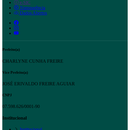
e-SIC
Transparência
Dados Abertos
Prefeito(a)
CHARLYNE CUNHA FREIRE
Vice Prefeito(a)
JOSÉ ERIVALDO FREIRE AGUIAR
CNPJ
07.598.626/0001-90
Institucional
Institucional