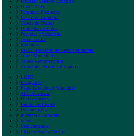
Processo Seletivo/Concurso
Dívida Ativa
Perguntas Frequente
Fiscais de Contratos
Tabela de Diárias
Unidades de Saúde
Pesquisa e Satisfação
Terceirizados
Inidôneas
RGM - Relatório de Gestão Municipal
Obras Municipais
Tabela Remuneratória
Convênios Acordos Firmados
LGPD
Estagiários
Plano Estratégico Municipal
Atas de Adesão
Dados Abertos
Renúncias Fiscais
Desonerações
Incentivos Culturais
Saúde
Medicamentos
Lista de Espera Creche