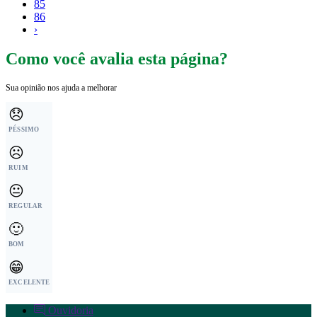
85
86
›
Como você avalia esta página?
Sua opinião nos ajuda a melhorar
😞
PÉSSIMO
☹️
RUIM
😐
REGULAR
🙂
BOM
😁
EXCELENTE
Ouvidoria