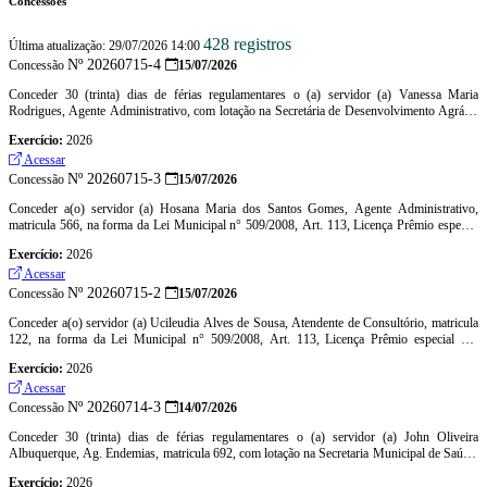
Concessões
428 registros
Última atualização: 29/07/2026 14:00
Nº 20260715-4
Concessão
15/07/2026
Conceder 30 (trinta) dias de férias regulamentares o (a) servidor (a) Vanessa Maria
Rodrigues, Agente Administrativo, com lotação na Secretária de Desenvolvimento Agrário
e Recursos Hídricos, no período de 03/08/2026 à 01/09/2026, relativo ao período aquisitivo
Exercício:
2026
de 11/03/2024 à 11/03/2025
Acessar
Nº 20260715-3
Concessão
15/07/2026
Conceder a(o) servidor (a) Hosana Maria dos Santos Gomes, Agente Administrativo,
matricula 566, na forma da Lei Municipal n° 509/2008, Art. 113, Licença Prêmio especial
por assiduidade, referente ao 3º quinquênio, aquisitivo de 17/12/2018 à 16/12/2023, no
Exercício:
2026
período abaixo descriminado: a) 03/08/2026 a 01/09/2026 (3º período)
Acessar
Nº 20260715-2
Concessão
15/07/2026
Conceder a(o) servidor (a) Ucileudia Alves de Sousa, Atendente de Consultório, matricula
122, na forma da Lei Municipal n° 509/2008, Art. 113, Licença Prêmio especial por
assiduidade, referente ao 3º quinquênio, aquisitivo de 17/12/2018 à 16/12/2023, no período
Exercício:
2026
abaixo descriminado: a) 03/08/2026 a 01/09/2026 (3º período)
Acessar
Nº 20260714-3
Concessão
14/07/2026
Conceder 30 (trinta) dias de férias regulamentares o (a) servidor (a) John Oliveira
Albuquerque, Ag. Endemias, matricula 692, com lotação na Secretaria Municipal de Saúde,
no período de 03/08/2026 à 01/09/2026, relativo ao período aquisitivo de 01/02/2025 à
Exercício:
2026
31/01/2026