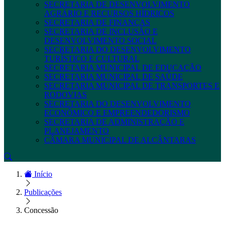
SECRETARIA DE DESENVOLVIMENTO
AGRÁRIO E RECURSOS HÍDRICOS
SECRETARIA DE FINANÇAS
SECRETARIA DE INCLUSÃO E
DESENVOLVIMENTO SOCIAL
SECRETARIA DO DESENVOLVIMENTO
TURÍSTICO E CULTURAL
SECRETARIA MUNICIPAL DE EDUCAÇÃO
SECRETARIA MUNICIPAL DE SAÚDE
SECRETARIA MUNICIPAL DE TRANSPORTES E
RODOVIAS
SECRETARIA DO DESENVOLVIMENTO
ECONÔMICO E EMPREENDEDORISMO
SECRETARIA DE ADMINISTRAÇÃO E
PLANEJAMENTO
CÂMARA MUNICIPAL DE ALCÂNTARAS
Início
Publicações
Concessão