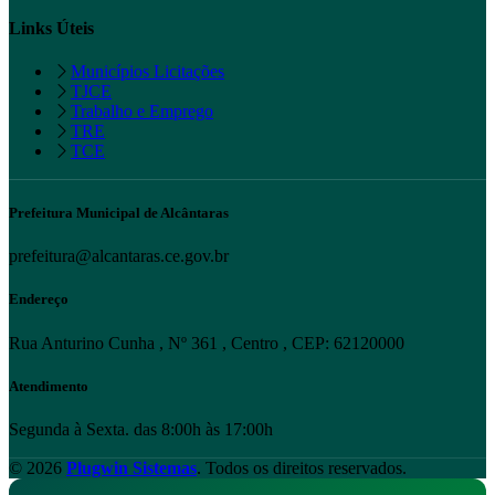
Links Úteis
Municípios Licitações
TJCE
Trabalho e Emprego
TRE
TCE
Prefeitura Municipal de Alcântaras
prefeitura@alcantaras.ce.gov.br
Endereço
Rua Anturino Cunha , Nº 361 , Centro , CEP: 62120000
Atendimento
Segunda à Sexta. das 8:00h às 17:00h
© 2026
Plugwin Sistemas
. Todos os direitos reservados.