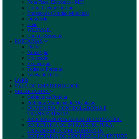
Nota Fiscal Eletrônica - MEI
Contra Cheque On-line
Emissão de Certidão Municipal
Ouvidoria
E-sic
WEBMAIL
Carta de Serviços
PORTARIAS
Diárias
Nomeação
Concessão
Exoneração
Todas as Portarias
Tabela de Diárias
LGPD
SALA DO EMPREENDEDOR
SECRETARIAS
Gabinete da Prefeita
Prefeitura Municipal de Alcântaras
OUVIDORIA, CONTROLADORIA E
TRANSPARÊNCIA
PROCURADORIA GERAL DO MUNICÍPIO
SECRETARIA DE INFRAESTRUTURA,
URBANISMO E MEIO AMBIENTE
SECRETARIA DE ESPORTES E JUVENTUDE