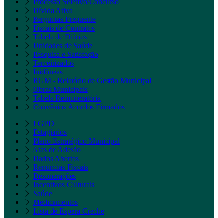
Processo Seletivo/Concurso
Dívida Ativa
Perguntas Frequente
Fiscais de Contratos
Tabela de Diárias
Unidades de Saúde
Pesquisa e Satisfação
Terceirizados
Inidôneas
RGM - Relatório de Gestão Municipal
Obras Municipais
Tabela Remuneratória
Convênios Acordos Firmados
LGPD
Estagiários
Plano Estratégico Municipal
Atas de Adesão
Dados Abertos
Renúncias Fiscais
Desonerações
Incentivos Culturais
Saúde
Medicamentos
Lista de Espera Creche