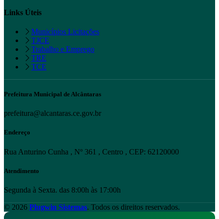
Links Úteis
Municípios Licitações
TJCE
Trabalho e Emprego
TRE
TCE
Prefeitura Municipal de Alcântaras
prefeitura@alcantaras.ce.gov.br
Endereço
Rua Anturino Cunha , Nº 361 , Centro , CEP: 62120000
Atendimento
Segunda à Sexta. das 8:00h às 17:00h
© 2026
Plugwin Sistemas
. Todos os direitos reservados.