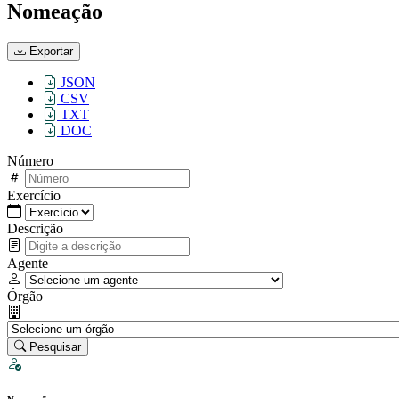
Nomeação
Exportar
JSON
CSV
TXT
DOC
Número
Exercício
Descrição
Agente
Órgão
Pesquisar