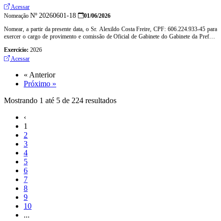
Turístico e Cultural, a partir de 07 de abril de 2025
Acessar
Nº 20260601-18
Nomeação
01/06/2026
Nomear, a partir da presente data, o Sr. Alexildo Costa Freire, CPF: 606.224.933-45 para
exercer o cargo de provimento e comissão de Oficial de Gabinete do Gabinete da Prefeita
de Alcântaras, símbolo DAS III
Exercício:
2026
Acessar
« Anterior
Próximo »
Mostrando
1
até
5
de
224
resultados
‹
1
2
3
4
5
6
7
8
9
10
...