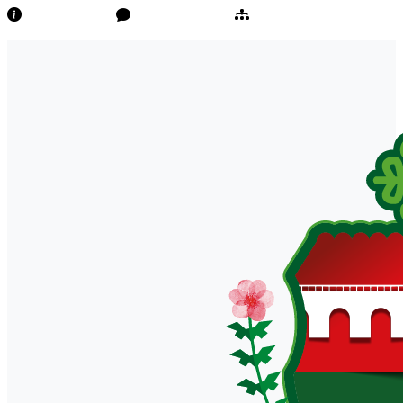
Transparência
Ouvidoria/E-Sic
Mapa do Site