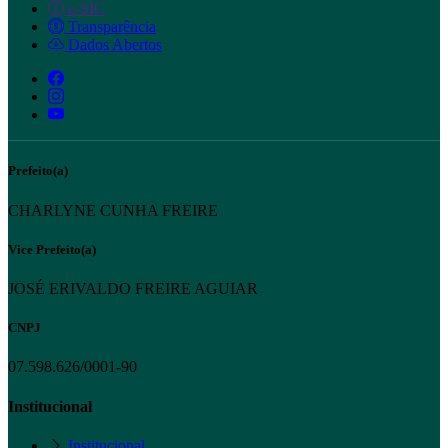
e-SIC
Transparência
Dados Abertos
Prefeito(a)
CHARLYNE CUNHA FREIRE
Vice Prefeito(a)
JOSÉ ERIVALDO FREIRE AGUIAR
CNPJ
07.598.626/0001-90
Institucional
Institucional