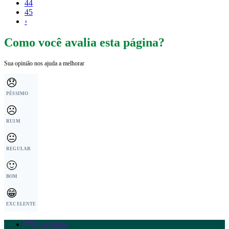
44
45
›
Como você avalia esta página?
Sua opinião nos ajuda a melhorar
😞
PÉSSIMO
☹️
RUIM
😐
REGULAR
🙂
BOM
😁
EXCELENTE
Ouvidoria