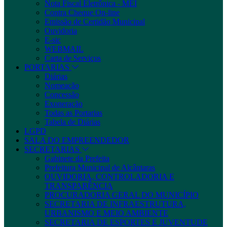
Nota Fiscal Eletrônica - MEI
Contra Cheque On-line
Emissão de Certidão Municipal
Ouvidoria
E-sic
WEBMAIL
Carta de Serviços
PORTARIAS
Diárias
Nomeação
Concessão
Exoneração
Todas as Portarias
Tabela de Diárias
LGPD
SALA DO EMPREENDEDOR
SECRETARIAS
Gabinete da Prefeita
Prefeitura Municipal de Alcântaras
OUVIDORIA, CONTROLADORIA E
TRANSPARÊNCIA
PROCURADORIA GERAL DO MUNICÍPIO
SECRETARIA DE INFRAESTRUTURA,
URBANISMO E MEIO AMBIENTE
SECRETARIA DE ESPORTES E JUVENTUDE