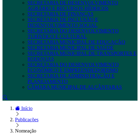
SECRETARIA DE DESENVOLVIMENTO
AGRÁRIO E RECURSOS HÍDRICOS
SECRETARIA DE FINANÇAS
SECRETARIA DE INCLUSÃO E
DESENVOLVIMENTO SOCIAL
SECRETARIA DO DESENVOLVIMENTO
TURÍSTICO E CULTURAL
SECRETARIA MUNICIPAL DE EDUCAÇÃO
SECRETARIA MUNICIPAL DE SAÚDE
SECRETARIA MUNICIPAL DE TRANSPORTES E
RODOVIAS
SECRETARIA DO DESENVOLVIMENTO
ECONÔMICO E EMPREENDEDORISMO
SECRETARIA DE ADMINISTRAÇÃO E
PLANEJAMENTO
CÂMARA MUNICIPAL DE ALCÂNTARAS
Início
Publicações
Nomeação