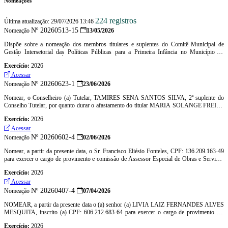
Nomeações
224 registros
Última atualização: 29/07/2026 13:46
Nº 20260513-15
Nomeação
13/05/2026
Dispõe sobre a nomeação dos membros titulares e suplentes do Comitê Municipal de
Gestão Intersetorial das Políticas Públicas para a Primeira Infância no Município de
ALCÂNTARA-CEARÁ, e dá outras providências.
Exercício:
2026
Acessar
Nº 20260623-1
Nomeação
23/06/2026
Nomear, o Conselheiro (a) Tutelar, TAMIRES SENA SANTOS SILVA, 2ª suplente do
Conselho Tutelar, por quanto durar o afastamento do titular MARIA SOLANGE FREIRE
AGUIAR, que saíra em gozo de férias pelo período de 30 dias em 01/07/2026 à
Exercício:
2026
30/07/2026, na forma da PORTARIA-SEINDES Nº 20260603-1 de 03 de junho de 2026.
Acessar
Nº 20260602-4
Nomeação
02/06/2026
Nomear, a partir da presente data, o Sr. Francisco Eliésio Fonteles, CPF: 136.209.163-49
para exercer o cargo de provimento e comissão de Assessor Especial de Obras e Serviços
Públicos do Gabinete da Prefeita de Alcântaras, símbolo DAS I
Exercício:
2026
Acessar
Nº 20260407-4
Nomeação
07/04/2026
NOMEAR, a partir da presente data o (a) senhor (a) LIVIA LAIZ FERNANDES ALVES
MESQUITA, inscrito (a) CPF: 606.212.683-64 para exercer o cargo de provimento em
comissão de Secretária Municipal de Desenvolvimento Turístico e Cultural, SIMBOLO-
Exercício:
2026
DAS-I da estrutura administrativa do (a) Secretaria Municipal de Desenvolvimento