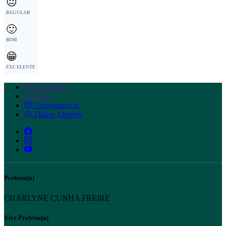
😐
REGULAR
🙂
BOM
😁
EXCELENTE
Ouvidoria
e-SIC
Transparência
Dados Abertos
Prefeito(a)
CHARLYNE CUNHA FREIRE
Vice Prefeito(a)