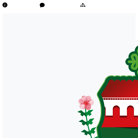
Transparência
Ouvidoria/E-Sic
Mapa do Site