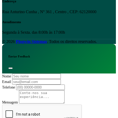
Endereço
Rua Anturino Cunha , Nº 361 , Centro , CEP: 62120000
Atendimento
Segunda à Sexta. das 8:00h às 17:00h
© 2026
Plugwin Sistemas
. Todos os direitos reservados.
Enviar Feedback
Nome
Email
Telefone
Mensagem