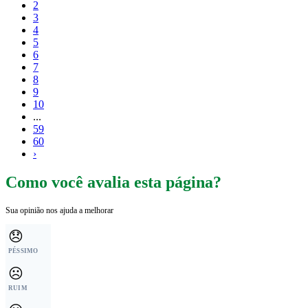
2
3
4
5
6
7
8
9
10
...
59
60
›
Como você avalia esta página?
Sua opinião nos ajuda a melhorar
😞
PÉSSIMO
☹️
RUIM