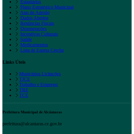
Estagiários
Plano Estratégico Municipal
Atas de Adesão
Dados Abertos
Renúncias Fiscais
Desonerações
Incentivos Culturais
Saúde
Medicamentos
Lista de Espera Creche
Links Úteis
Municípios Licitações
TJCE
Trabalho e Emprego
TRE
TCE
Prefeitura Municipal de Alcântaras
prefeitura@alcantaras.ce.gov.br