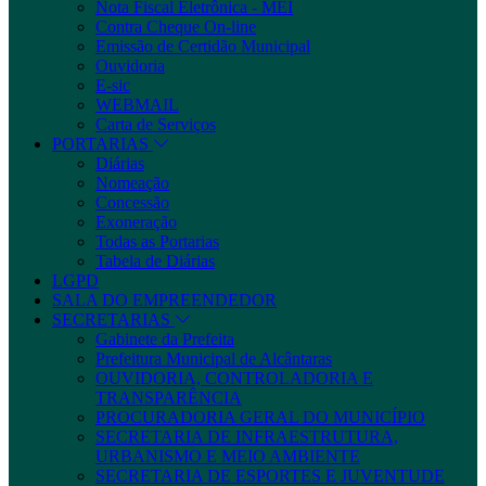
Nota Fiscal Eletrônica - MEI
Contra Cheque On-line
Emissão de Certidão Municipal
Ouvidoria
E-sic
WEBMAIL
Carta de Serviços
PORTARIAS
Diárias
Nomeação
Concessão
Exoneração
Todas as Portarias
Tabela de Diárias
LGPD
SALA DO EMPREENDEDOR
SECRETARIAS
Gabinete da Prefeita
Prefeitura Municipal de Alcântaras
OUVIDORIA, CONTROLADORIA E
TRANSPARÊNCIA
PROCURADORIA GERAL DO MUNICÍPIO
SECRETARIA DE INFRAESTRUTURA,
URBANISMO E MEIO AMBIENTE
SECRETARIA DE ESPORTES E JUVENTUDE