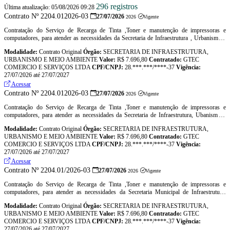
296 registros
Última atualização: 05/08/2026 09:28
Contrato Nº 2204.012026-03
27/07/2026
2026
Vigente
Contratação do Serviço de Recarga de Tinta ,Toner e manutenção de impressoras e
computadores, para atender as necessidades da Secretaria de Infraestrutura , Urbanismo e
Meio Ambiente, de acordo com as especificações contidas neste Termo de Referência
Modalidade:
Contrato Original
Órgão:
SECRETARIA DE INFRAESTRUTURA,
URBANISMO E MEIO AMBIENTE
Valor:
R$ 7.696,80
Contratado:
GTEC
COMERCIO E SERVIÇOS LTDA
CPF/CNPJ:
28.***.***/****-37
Vigência:
27/07/2026 até 27/07/2027
Acessar
Contrato Nº 2204.012026-03
27/07/2026
2026
Vigente
Contratação do Serviço de Recarga de Tinta ,Toner e manutenção de impressoras e
computadores, para atender as necessidades da Secretaria de Infraestrutura, Ubanismo e
Meio Ambiente, de acordo com as especificações contidas neste Termo de Referência
Modalidade:
Contrato Original
Órgão:
SECRETARIA DE INFRAESTRUTURA,
URBANISMO E MEIO AMBIENTE
Valor:
R$ 7.696,80
Contratado:
GTEC
COMERCIO E SERVIÇOS LTDA
CPF/CNPJ:
28.***.***/****-37
Vigência:
27/07/2026 até 27/07/2027
Acessar
Contrato Nº 2204.01/2026-03
27/07/2026
2026
Vigente
Contratação do Serviço de Recarga de Tinta ,Toner e manutenção de impressoras e
computadores, para atender as necessidades da Secretaria Municipal de Infraestrutura,
Urbanismo e Meio Ambiente, de acordo com as especificações contidas neste Termo de
Modalidade:
Contrato Original
Órgão:
SECRETARIA DE INFRAESTRUTURA,
Referência
URBANISMO E MEIO AMBIENTE
Valor:
R$ 7.696,80
Contratado:
GTEC
COMERCIO E SERVIÇOS LTDA
CPF/CNPJ:
28.***.***/****-37
Vigência:
27/07/2026 até 27/07/2027