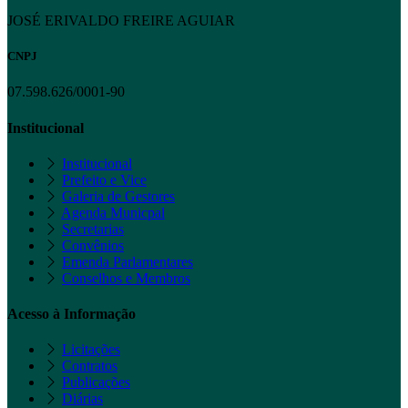
JOSÉ ERIVALDO FREIRE AGUIAR
CNPJ
07.598.626/0001-90
Institucional
Institucional
Prefeito e Vice
Galeria de Gestores
Agenda Municpal
Secretarias
Convênios
Emenda Parlamentares
Conselhos e Membros
Acesso à Informação
Licitações
Contratos
Publicações
Diárias