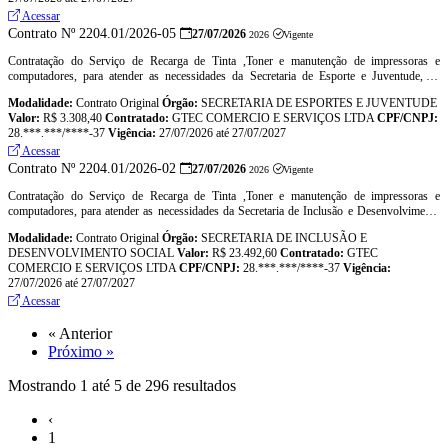
Acessar
Contrato Nº 2204.01/2026-05
27/07/2026
2026
Vigente
Contratação do Serviço de Recarga de Tinta ,Toner e manutenção de impressoras e
computadores, para atender as necessidades da Secretaria de Esporte e Juventude, de
acordo com as especificações contidas neste Termo de Referência
Modalidade:
Contrato Original
Órgão:
SECRETARIA DE ESPORTES E JUVENTUDE
Valor:
R$ 3.308,40
Contratado:
GTEC COMERCIO E SERVIÇOS LTDA
CPF/CNPJ:
28.***.***/****-37
Vigência:
27/07/2026 até 27/07/2027
Acessar
Contrato Nº 2204.01/2026-02
27/07/2026
2026
Vigente
Contratação do Serviço de Recarga de Tinta ,Toner e manutenção de impressoras e
computadores, para atender as necessidades da Secretaria de Inclusão e Desenvolvimento
Social, de acordo com as especificações contidas neste Termo de Referência
Modalidade:
Contrato Original
Órgão:
SECRETARIA DE INCLUSÃO E
DESENVOLVIMENTO SOCIAL
Valor:
R$ 23.492,60
Contratado:
GTEC
COMERCIO E SERVIÇOS LTDA
CPF/CNPJ:
28.***.***/****-37
Vigência:
27/07/2026 até 27/07/2027
Acessar
« Anterior
Próximo »
Mostrando
1
até
5
de
296
resultados
‹
1