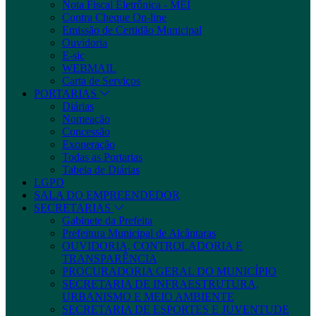
Nota Fiscal Eletrônica - MEI
Contra Cheque On-line
Emissão de Certidão Municipal
Ouvidoria
E-sic
WEBMAIL
Carta de Serviços
PORTARIAS
Diárias
Nomeação
Concessão
Exoneração
Todas as Portarias
Tabela de Diárias
LGPD
SALA DO EMPREENDEDOR
SECRETARIAS
Gabinete da Prefeita
Prefeitura Municipal de Alcântaras
OUVIDORIA, CONTROLADORIA E
TRANSPARÊNCIA
PROCURADORIA GERAL DO MUNICÍPIO
SECRETARIA DE INFRAESTRUTURA,
URBANISMO E MEIO AMBIENTE
SECRETARIA DE ESPORTES E JUVENTUDE