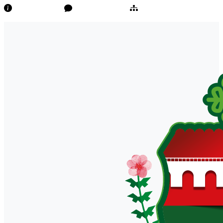
Transparência
Ouvidoria/E-Sic
Mapa do Site