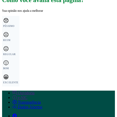
Como você avalia esta página?
Sua opinião nos ajuda a melhorar
😞
PÉSSIMO
☹️
RUIM
😐
REGULAR
🙂
BOM
😁
EXCELENTE
Ouvidoria
e-SIC
Transparência
Dados Abertos