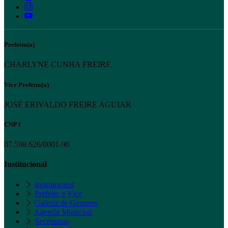
Prefeito(a)
CHARLYNE CUNHA FREIRE
Vice Prefeito(a)
JOSÉ ERIVALDO FREIRE AGUIAR
CNPJ
07.598.626/0001-90
Institucional
Institucional
Prefeito e Vice
Galeria de Gestores
Agenda Municpal
Secretarias