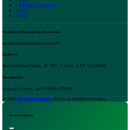
Trabalho e Emprego
TRE
TCE
Prefeitura Municipal de Alcântaras
prefeitura@alcantaras.ce.gov.br
Endereço
Rua Anturino Cunha , Nº 361 , Centro , CEP: 62120000
Atendimento
Segunda à Sexta. das 8:00h às 17:00h
© 2026
Plugwin Sistemas
. Todos os direitos reservados.
Enviar Feedback