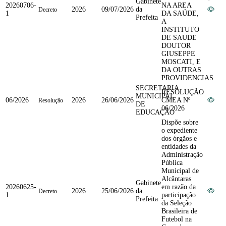
Gabinete
20260706-
NA AREA
2026
09/07/2026
da
Decreto
1
DA SAÚDE,
Prefeita
A
INSTITUTO
DE SAUDE
DOUTOR
GIUSEPPE
MOSCATI, E
DA OUTRAS
PROVIDENCIAS
SECRETARIA
RESOLUÇÃO
MUNICIPAL
06/2026
2026
26/06/2026
CMEA Nº
Resolução
DE
06/2026
EDUCAÇÃO
Dispõe sobre
o expediente
dos órgãos e
entidades da
Administração
Pública
Municipal de
Alcântaras
Gabinete
20260625-
em razão da
2026
25/06/2026
da
Decreto
1
participação
Prefeita
da Seleção
Brasileira de
Futebol na