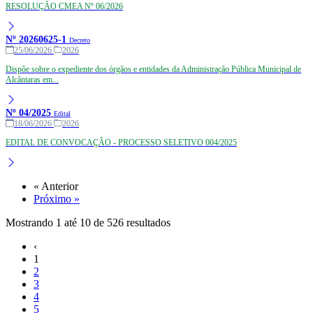
RESOLUÇÃO CMEA Nº 06/2026
Nº 20260625-1
Decreto
25/06/2026
2026
Dispõe sobre o expediente dos órgãos e entidades da Administração Pública Municipal de
Alcântaras em...
Nº 04/2025
Edital
18/06/2026
2026
EDITAL DE CONVOCAÇÃO - PROCESSO SELETIVO 004/2025
« Anterior
Próximo »
Mostrando
1
até
10
de
526
resultados
‹
1
2
3
4
5