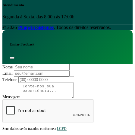
Atendimento
Segunda à Sexta. das 8:00h às 17:00h
© 2026
Plugwin Sistemas
. Todos os direitos reservados.
Enviar Feedback
Nome
Email
Telefone
Mensagem
Seus dados serão tratados conforme a
LGPD
.