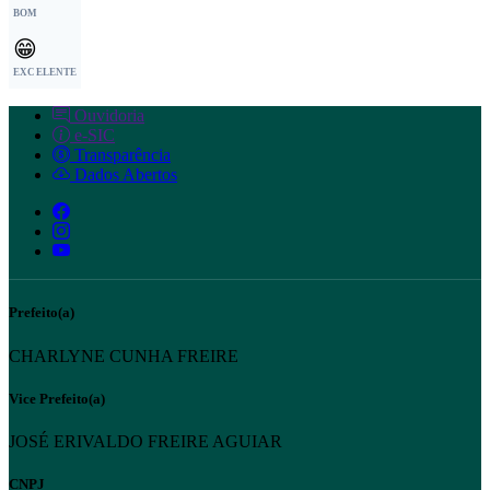
BOM
😁
EXCELENTE
Ouvidoria
e-SIC
Transparência
Dados Abertos
Prefeito(a)
CHARLYNE CUNHA FREIRE
Vice Prefeito(a)
JOSÉ ERIVALDO FREIRE AGUIAR
CNPJ