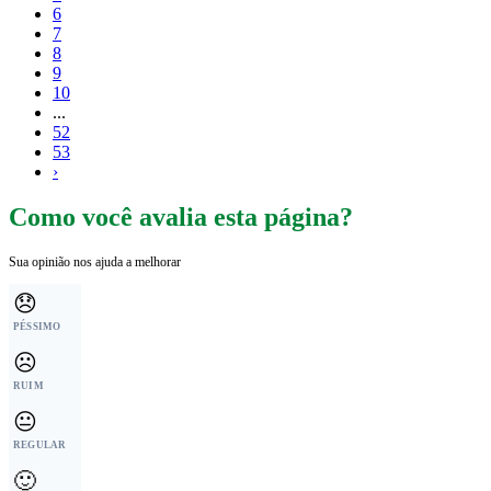
6
7
8
9
10
...
52
53
›
Como você avalia esta página?
Sua opinião nos ajuda a melhorar
😞
PÉSSIMO
☹️
RUIM
😐
REGULAR
🙂