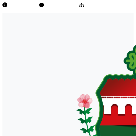
Transparência
Ouvidoria/E-Sic
Mapa do Site