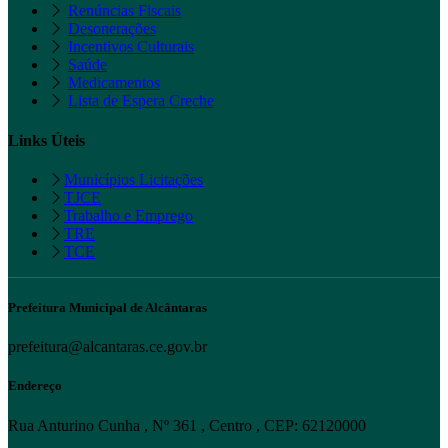
Renúncias Fiscais
Desonerações
Incentivos Culturais
Saúde
Medicamentos
Lista de Espera Creche
Links Úteis
Municípios Licitações
TJCE
Trabalho e Emprego
TRE
TCE
Prefeitura Municipal de Alcântaras
prefeitura@alcantaras.ce.gov.br
Endereço
Rua Anturino Cunha , Nº 361 , Centro , CEP: 62120000