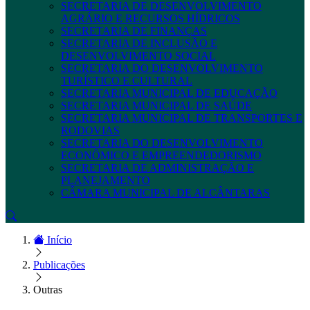
SECRETARIA DE DESENVOLVIMENTO
AGRÁRIO E RECURSOS HÍDRICOS
SECRETARIA DE FINANÇAS
SECRETARIA DE INCLUSÃO E
DESENVOLVIMENTO SOCIAL
SECRETARIA DO DESENVOLVIMENTO
TURÍSTICO E CULTURAL
SECRETARIA MUNICIPAL DE EDUCAÇÃO
SECRETARIA MUNICIPAL DE SAÚDE
SECRETARIA MUNICIPAL DE TRANSPORTES E
RODOVIAS
SECRETARIA DO DESENVOLVIMENTO
ECONÔMICO E EMPREENDEDORISMO
SECRETARIA DE ADMINISTRAÇÃO E
PLANEJAMENTO
CÂMARA MUNICIPAL DE ALCÂNTARAS
Início
Publicações
Outras