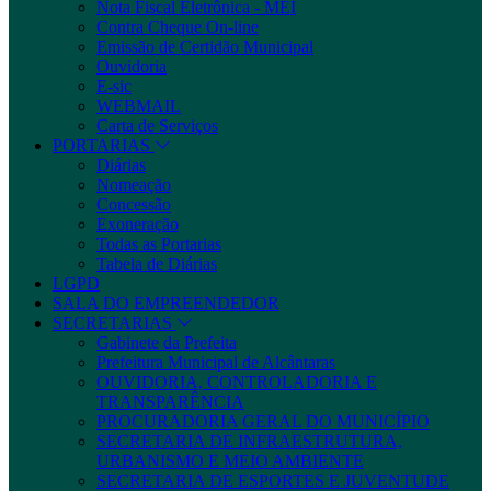
Nota Fiscal Eletrônica - MEI
Contra Cheque On-line
Emissão de Certidão Municipal
Ouvidoria
E-sic
WEBMAIL
Carta de Serviços
PORTARIAS
Diárias
Nomeação
Concessão
Exoneração
Todas as Portarias
Tabela de Diárias
LGPD
SALA DO EMPREENDEDOR
SECRETARIAS
Gabinete da Prefeita
Prefeitura Municipal de Alcântaras
OUVIDORIA, CONTROLADORIA E
TRANSPARÊNCIA
PROCURADORIA GERAL DO MUNICÍPIO
SECRETARIA DE INFRAESTRUTURA,
URBANISMO E MEIO AMBIENTE
SECRETARIA DE ESPORTES E JUVENTUDE