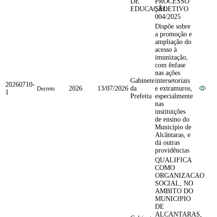
DE
PROCESSO
EDUCAÇÃO
SELETIVO
004/2025
Dispõe sobre
a promoção e
ampliação do
acesso à
imunização,
com ênfase
nas ações
Gabinete
intersetoriais
20260710-
2026
13/07/2026
da
e extramuros,
Decreto
1
Prefeita
especialmente
nas
instituições
de ensino do
Município de
Alcântaras, e
dá outras
providências
QUALIFICA
COMO
ORGANIZACAO
SOCIAL, NO
AMBITO DO
MUNICfPIO
DE
ALCANTARAS,