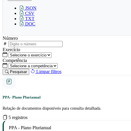
JSON
CSV
TXT
DOC
Número
Exercício
Competência
Limpar filtros
Pesquisar
PPA - Plano Plurianual
Relação de documentos disponíveis para consulta detalhada.
5 registros
PPA - Plano Plurianual