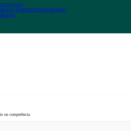
 RODOVIAS
MICO E EMPREENDEDORISMO
AMENTO
io ou competência.