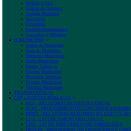
Prefeito e Vice
Galeria de Gestores
Agenda Municpal
Secretarias
Convênios
Emenda Parlamentares
Conselhos e Membros
O MUNICÍPIO
Dados do Município
Guia do Município
Símbolos Municipais
Obras Municipais
Pontos Turísticos
Escolas Municipais
Processos Seletivos
Eventos Municipais
Veículos Municipais
TRANSPARÊNCIA
LRF e CONTAS PÚBLICAS
RGF - RELATÓRIO DE GESTÃO FISCAL
PCPE - PROCEDIMENTOS CONTÁBEIS PATRIMON
RREO - RELATÓRIO RESUMIDO DA EXECUÇÃ
LOA - LEI ORÇAMENTÁRIA ANUAL
LDO - LEI DE DIRETRIZES ORÇAMENTÁRIA
PRGFIN - PROGRAMAÇÃO FINANCEIRA E CM