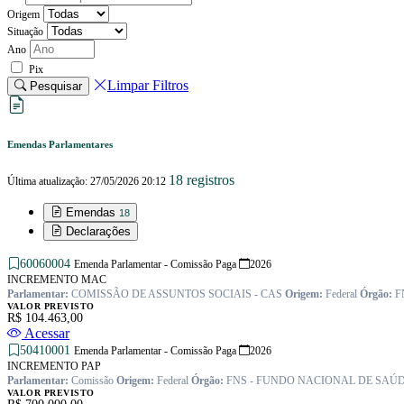
Origem
Situação
Ano
Pix
Limpar Filtros
Pesquisar
Emendas Parlamentares
18 registros
Última atualização: 27/05/2026 20:12
Emendas
18
Declarações
60060004
Emenda Parlamentar - Comissão
Paga
2026
INCREMENTO MAC
Parlamentar:
COMISSÃO DE ASSUNTOS SOCIAIS - CAS
Origem:
Federal
Órgão:
F
VALOR PREVISTO
R$ 104.463,00
Acessar
50410001
Emenda Parlamentar - Comissão
Paga
2026
INCREMENTO PAP
Parlamentar:
Comissão
Origem:
Federal
Órgão:
FNS - FUNDO NACIONAL DE SAÚ
VALOR PREVISTO