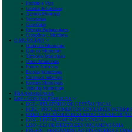
Prefeito e Vice
Galeria de Gestores
Agenda Municpal
Secretarias
Convênios
Emenda Parlamentares
Conselhos e Membros
O MUNICÍPIO
Dados do Município
Guia do Município
Símbolos Municipais
Obras Municipais
Pontos Turísticos
Escolas Municipais
Processos Seletivos
Eventos Municipais
Veículos Municipais
TRANSPARÊNCIA
LRF e CONTAS PÚBLICAS
RGF - RELATÓRIO DE GESTÃO FISCAL
PCPE - PROCEDIMENTOS CONTÁBEIS PATRIMON
RREO - RELATÓRIO RESUMIDO DA EXECUÇÃ
LOA - LEI ORÇAMENTÁRIA ANUAL
LDO - LEI DE DIRETRIZES ORÇAMENTÁRIA
PRGFIN - PROGRAMAÇÃO FINANCEIRA E CM