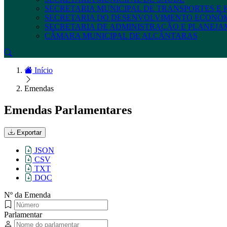
SECRETARIA MUNICIPAL DE TRANSPORTES E
SECRETARIA DO DESENVOLVIMENTO ECONÔ
SECRETARIA DE ADMINISTRAÇÃO E PLANEJ
CÂMARA MUNICIPAL DE ALCÂNTARAS
Início
Emendas
Emendas Parlamentares
Exportar
JSON
CSV
TXT
DOC
Nº da Emenda
Parlamentar