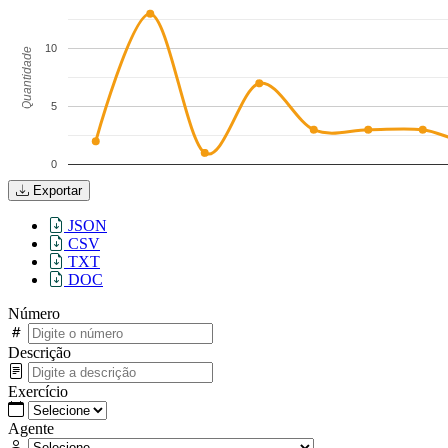
10
Quantidade
5
0
Exportar
JSON
CSV
TXT
DOC
Número
Descrição
Exercício
Agente