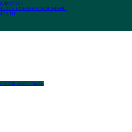
 RODOVIAS
MICO E EMPREENDEDORISMO
AMENTO
 de Valores das Diárias