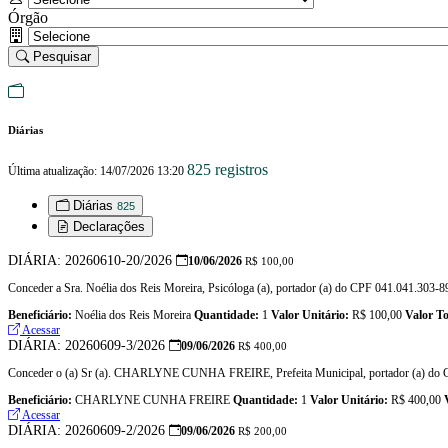
Órgão
Pesquisar
Diárias
825 registros
Última atualização: 14/07/2026 13:20
Diárias
825
Declarações
DIÁRIA: 20260610-20/2026
10/06/2026
R$ 100,00
Conceder a Sra. Noélia dos Reis Moreira, Psicóloga (a), portador (a) do CPF 041.041.303-89,
Beneficiário:
Noélia dos Reis Moreira
Quantidade:
1
Valor Unitário:
R$ 100,00
Valor To
Acessar
DIÁRIA: 20260609-3/2026
09/06/2026
R$ 400,00
Conceder o (a) Sr (a). CHARLYNE CUNHA FREIRE, Prefeita Municipal, portador (a) do CPF 9
Beneficiário:
CHARLYNE CUNHA FREIRE
Quantidade:
1
Valor Unitário:
R$ 400,00
Acessar
DIÁRIA: 20260609-2/2026
09/06/2026
R$ 200,00