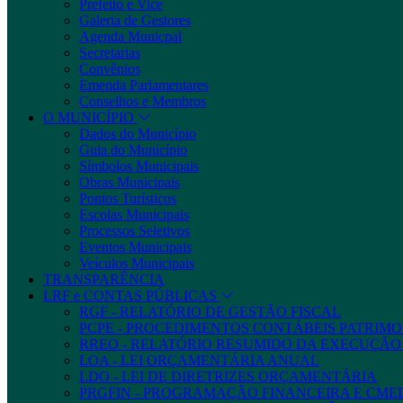
Prefeito e Vice
Galeria de Gestores
Agenda Municpal
Secretarias
Convênios
Emenda Parlamentares
Conselhos e Membros
O MUNICÍPIO
Dados do Município
Guia do Município
Símbolos Municipais
Obras Municipais
Pontos Turísticos
Escolas Municipais
Processos Seletivos
Eventos Municipais
Veículos Municipais
TRANSPARÊNCIA
LRF e CONTAS PÚBLICAS
RGF - RELATÓRIO DE GESTÃO FISCAL
PCPE - PROCEDIMENTOS CONTÁBEIS PATRIMON
RREO - RELATÓRIO RESUMIDO DA EXECUÇÃ
LOA - LEI ORÇAMENTÁRIA ANUAL
LDO - LEI DE DIRETRIZES ORÇAMENTÁRIA
PRGFIN - PROGRAMAÇÃO FINANCEIRA E CM