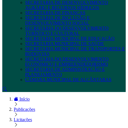
SECRETARIA DE DESENVOLVIMENTO
AGRÁRIO E RECURSOS HÍDRICOS
SECRETARIA DE FINANÇAS
SECRETARIA DE INCLUSÃO E
DESENVOLVIMENTO SOCIAL
SECRETARIA DO DESENVOLVIMENTO
TURÍSTICO E CULTURAL
SECRETARIA MUNICIPAL DE EDUCAÇÃO
SECRETARIA MUNICIPAL DE SAÚDE
SECRETARIA MUNICIPAL DE TRANSPORTES E
RODOVIAS
SECRETARIA DO DESENVOLVIMENTO
ECONÔMICO E EMPREENDEDORISMO
SECRETARIA DE ADMINISTRAÇÃO E
PLANEJAMENTO
CÂMARA MUNICIPAL DE ALCÂNTARAS
Início
Publicações
Licitações