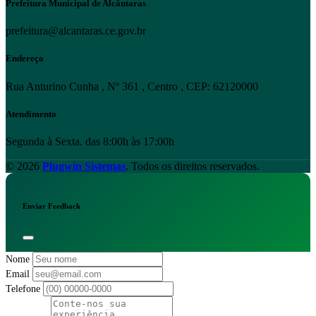
Prefeitura Municipal de Alcântaras
prefeitura@alcantaras.ce.gov.br
Endereço
Rua Anturino Cunha , Nº 361 , Centro , CEP: 62120000
Atendimento
Segunda à Sexta. das 8:00h às 17:00h
© 2026
Plugwin Sistemas
. Todos os direitos reservados.
Enviar Feedback
Nome
Email
Telefone