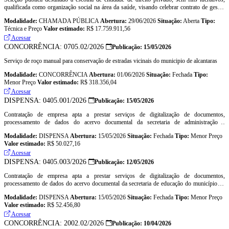
qualificada como organização social na área da saúde, visando celebrar contrato de gestão
para realização de atividades de planejamento, gestão, operacionalização e execução das
Modalidade:
CHAMADA PÚBLICA
Abertura:
29/06/2026
Situação:
Aberta
Tipo:
ações e serviços de saúde na unidade basica de saude antonio rocha freire e na atenção
Técnica e Preço
Valor estimado:
R$ 17.759.911,56
primária, bem como de seus bens patrimoniais, na forma estabelecida neste edital e seus
anexos.
Acessar
CONCORRÊNCIA: 0705.02/2026
Publicação: 15/05/2026
Serviço de roço manual para conservação de estradas vicinais do municipio de alcantaras
Modalidade:
CONCORRÊNCIA
Abertura:
01/06/2026
Situação:
Fechada
Tipo:
Menor Preço
Valor estimado:
R$ 318.356,04
Acessar
DISPENSA: 0405.001/2026
Publicação: 15/05/2026
Contratação de empresa apta a prestar serviços de digitalização de documentos,
processamento de dados do acervo documental da secretaria de administração e
planejamneto do município de alcantaras-ce.
Modalidade:
DISPENSA
Abertura:
15/05/2026
Situação:
Fechada
Tipo:
Menor Preço
Valor estimado:
R$ 50.027,16
Acessar
DISPENSA: 0405.003/2026
Publicação: 12/05/2026
Contratação de empresa apta a prestar serviços de digitalização de documentos,
processamento de dados do acervo documental da secretaria de educação do município de
alcantaras-ce.
Modalidade:
DISPENSA
Abertura:
15/05/2026
Situação:
Fechada
Tipo:
Menor Preço
Valor estimado:
R$ 52.456,80
Acessar
CONCORRÊNCIA: 2002.02/2026
Publicação: 10/04/2026