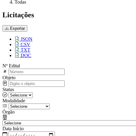
Todas
Licitações
Exportar
JSON
CSV
TXT
DOC
Nº Edital
Objeto
Status
Modalidade
Órgão
Data Início