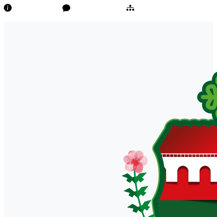
Transparência
Ouvidoria/E-Sic
Mapa do Site