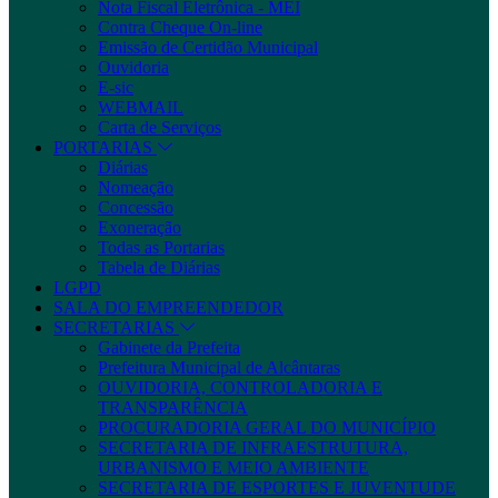
Nota Fiscal Eletrônica - MEI
Contra Cheque On-line
Emissão de Certidão Municipal
Ouvidoria
E-sic
WEBMAIL
Carta de Serviços
PORTARIAS
Diárias
Nomeação
Concessão
Exoneração
Todas as Portarias
Tabela de Diárias
LGPD
SALA DO EMPREENDEDOR
SECRETARIAS
Gabinete da Prefeita
Prefeitura Municipal de Alcântaras
OUVIDORIA, CONTROLADORIA E
TRANSPARÊNCIA
PROCURADORIA GERAL DO MUNICÍPIO
SECRETARIA DE INFRAESTRUTURA,
URBANISMO E MEIO AMBIENTE
SECRETARIA DE ESPORTES E JUVENTUDE