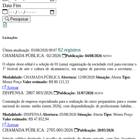
Data Fim
Pesquisar
Licitações
82 registros
Última atualização: 05/08/2026 09:07
CHAMADA PÚBLICA: 02/2026
Publicação: 04/08/2026
NOVO
O objeto deste edital é a seleção de 01 (uma) organização da sociedade civil para executar o
1º festival de arte e cultura de alcantaras/ce, em regime de parceria com a secretaria de
desenvolvimento turistico e cultural de alcantaras/ce, conforme termo de referencia para a
Modalidade:
CHAMADA PÚBLICA
Abertura:
12/09/2026
Situação:
Aberta
Tipo:
colaboração (anexo i ).
Menor Preço
Valor estimado:
R$ 80.121,53
Acessar
DISPENSA: 2807.003/2026
Publicação: 31/07/2026
NOVO
Contratação de empresa especializada para a realização de curso preparatório para o exame
nacional do ensino médio (enem 2026), com disponibilização de profissionais habilitados
em língua portuguesa, com experiência comprovada em correção de redações no padrão
Modalidade:
DISPENSA
Abertura:
05/08/2026
Situação:
Aberta
Tipo:
Menor Preço
enem, bem como docentes especializados nas demais áreas do conhecimento avaliadas pelo
Valor estimado:
R$ 47.852,94
exame, incluindo o fornecimento de material de apoio pedagógico, camisetas personalizadas
e brindes destinados aos alunos participantes do projeto
Acessar
CHAMADA PÚBLICA: 2705.001/2026
Publicação: 28/05/2026
Seleção pública destinado à escolha de entidade de direito privado, sem fins lucrativos,