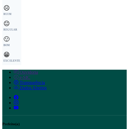
☹️
RUIM
😐
REGULAR
🙂
BOM
😁
EXCELENTE
Ouvidoria
e-SIC
Transparência
Dados Abertos
Prefeito(a)