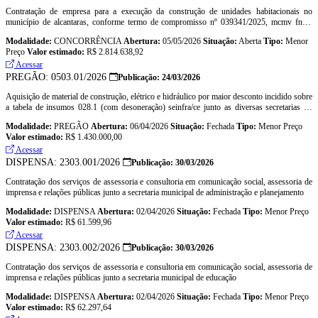
Contratação de empresa para a execução da construção de unidades habitacionais no
município de alcantaras, conforme termo de compromisso nº 039341/2025, mcmv fnhis
programa minha casa, minha vida e projeto basico.
Modalidade:
CONCORRÊNCIA
Abertura:
05/05/2026
Situação:
Aberta
Tipo:
Menor
Preço
Valor estimado:
R$ 2.814.638,92
Acessar
PREGÃO: 0503.01/2026
Publicação: 24/03/2026
Aquisição de material de construção, elétrico e hidráulico por maior desconto incidido sobre
a tabela de insumos 028.1 (com desoneração) seinfra/ce junto as diversas secretarias do
municpio de alcantaras.
Modalidade:
PREGÃO
Abertura:
06/04/2026
Situação:
Fechada
Tipo:
Menor Preço
Valor estimado:
R$ 1.430.000,00
Acessar
DISPENSA: 2303.001/2026
Publicação: 30/03/2026
Contratação dos serviços de assessoria e consultoria em comunicação social, assessoria de
imprensa e relações públicas junto a secretaria municipal de administração e planejamento
Modalidade:
DISPENSA
Abertura:
02/04/2026
Situação:
Fechada
Tipo:
Menor Preço
Valor estimado:
R$ 61.599,96
Acessar
DISPENSA: 2303.002/2026
Publicação: 30/03/2026
Contratação dos serviços de assessoria e consultoria em comunicação social, assessoria de
imprensa e relações públicas junto a secretaria municipal de educação
Modalidade:
DISPENSA
Abertura:
02/04/2026
Situação:
Fechada
Tipo:
Menor Preço
Valor estimado:
R$ 62.297,64