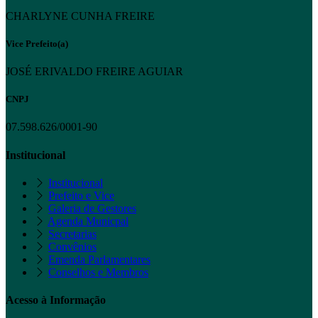
CHARLYNE CUNHA FREIRE
Vice Prefeito(a)
JOSÉ ERIVALDO FREIRE AGUIAR
CNPJ
07.598.626/0001-90
Institucional
Institucional
Prefeito e Vice
Galeria de Gestores
Agenda Municpal
Secretarias
Convênios
Emenda Parlamentares
Conselhos e Membros
Acesso à Informação