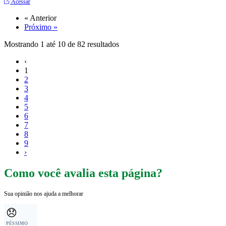
Acessar
« Anterior
Próximo »
Mostrando
1
até
10
de
82
resultados
‹
1
2
3
4
5
6
7
8
9
›
Como você avalia esta página?
Sua opinião nos ajuda a melhorar
😞
PÉSSIMO