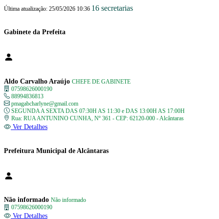
16 secretarias
Última atualização: 25/05/2026 10:36
Gabinete da Prefeita
Aldo Carvalho Araújo
CHEFE DE GABINETE
07598626000190
88994836813
pmagabcharlyne@gmail.com
SEGUNDA A SEXTA DAS 07:30H AS 11:30 e DAS 13:00H AS 17:00H
Rua: RUA ANTUNINO CUNHA, Nº 361 - CEP: 62120-000 - Alcântaras
Ver Detalhes
Prefeitura Municipal de Alcântaras
Não informado
Não informado
07598626000190
Ver Detalhes