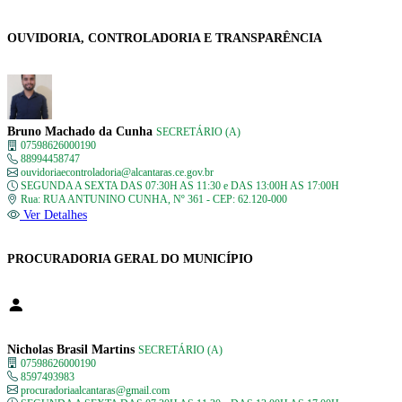
OUVIDORIA, CONTROLADORIA E TRANSPARÊNCIA
Bruno Machado da Cunha
SECRETÁRIO (A)
07598626000190
88994458747
ouvidoriaecontroladoria@alcantaras.ce.gov.br
SEGUNDA A SEXTA DAS 07:30H AS 11:30 e DAS 13:00H AS 17:00H
Rua: RUA ANTUNINO CUNHA, Nº 361 - CEP: 62.120-000
Ver Detalhes
PROCURADORIA GERAL DO MUNICÍPIO
Nicholas Brasil Martins
SECRETÁRIO (A)
07598626000190
8597493983
procuradoriaalcantaras@gmail.com