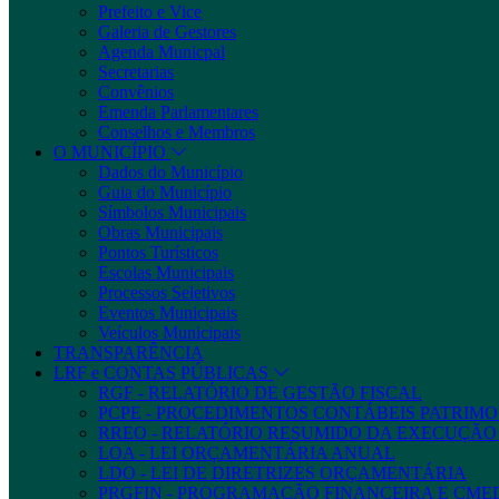
Prefeito e Vice
Galeria de Gestores
Agenda Municpal
Secretarias
Convênios
Emenda Parlamentares
Conselhos e Membros
O MUNICÍPIO
Dados do Município
Guia do Município
Símbolos Municipais
Obras Municipais
Pontos Turísticos
Escolas Municipais
Processos Seletivos
Eventos Municipais
Veículos Municipais
TRANSPARÊNCIA
LRF e CONTAS PÚBLICAS
RGF - RELATÓRIO DE GESTÃO FISCAL
PCPE - PROCEDIMENTOS CONTÁBEIS PATRIMON
RREO - RELATÓRIO RESUMIDO DA EXECUÇÃ
LOA - LEI ORÇAMENTÁRIA ANUAL
LDO - LEI DE DIRETRIZES ORÇAMENTÁRIA
PRGFIN - PROGRAMAÇÃO FINANCEIRA E CM