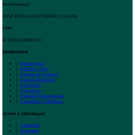
Vice Prefeito(a)
JOSÉ ERIVALDO FREIRE AGUIAR
CNPJ
07.598.626/0001-90
Institucional
Institucional
Prefeito e Vice
Galeria de Gestores
Agenda Municpal
Secretarias
Convênios
Emenda Parlamentares
Conselhos e Membros
Acesso à Informação
Licitações
Contratos