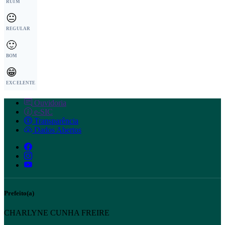
RUIM
😐
REGULAR
🙂
BOM
😁
EXCELENTE
Ouvidoria
e-SIC
Transparência
Dados Abertos
Prefeito(a)
CHARLYNE CUNHA FREIRE