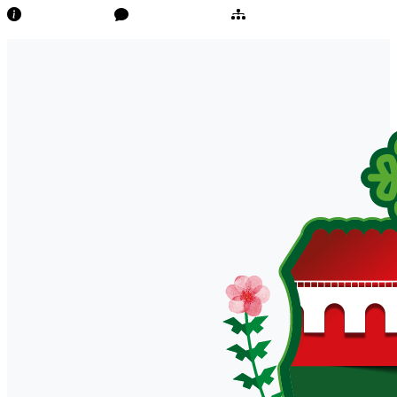
Transparência
Ouvidoria/E-Sic
Mapa do Site