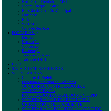
Nota Fiscal Eletrônica - MEI
Contra Cheque On-line
Emissão de Certidão Municipal
Ouvidoria
E-sic
WEBMAIL
Carta de Serviços
PORTARIAS
Diárias
Nomeação
Concessão
Exoneração
Todas as Portarias
Tabela de Diárias
LGPD
SALA DO EMPREENDEDOR
SECRETARIAS
Gabinete da Prefeita
Prefeitura Municipal de Alcântaras
OUVIDORIA, CONTROLADORIA E
TRANSPARÊNCIA
PROCURADORIA GERAL DO MUNICÍPIO
SECRETARIA DE INFRAESTRUTURA,
URBANISMO E MEIO AMBIENTE
SECRETARIA DE ESPORTES E JUVENTUDE