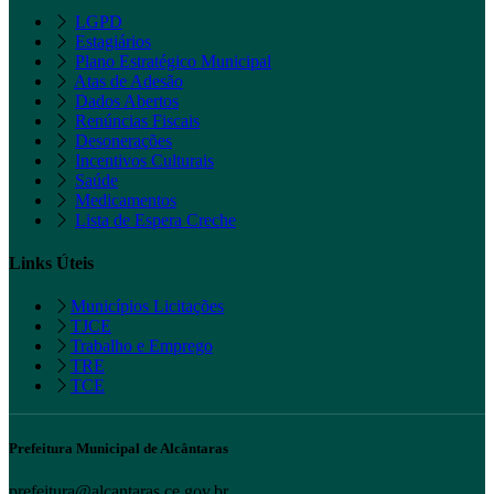
LGPD
Estagiários
Plano Estratégico Municipal
Atas de Adesão
Dados Abertos
Renúncias Fiscais
Desonerações
Incentivos Culturais
Saúde
Medicamentos
Lista de Espera Creche
Links Úteis
Municípios Licitações
TJCE
Trabalho e Emprego
TRE
TCE
Prefeitura Municipal de Alcântaras
prefeitura@alcantaras.ce.gov.br