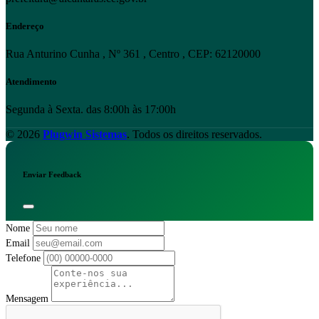
Endereço
Rua Anturino Cunha , Nº 361 , Centro , CEP: 62120000
Atendimento
Segunda à Sexta. das 8:00h às 17:00h
© 2026
Plugwin Sistemas
. Todos os direitos reservados.
Enviar Feedback
Nome
Email
Telefone
Mensagem