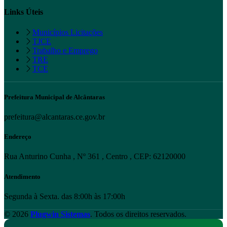
Links Úteis
Municípios Licitações
TJCE
Trabalho e Emprego
TRE
TCE
Prefeitura Municipal de Alcântaras
prefeitura@alcantaras.ce.gov.br
Endereço
Rua Anturino Cunha , Nº 361 , Centro , CEP: 62120000
Atendimento
Segunda à Sexta. das 8:00h às 17:00h
© 2026
Plugwin Sistemas
. Todos os direitos reservados.