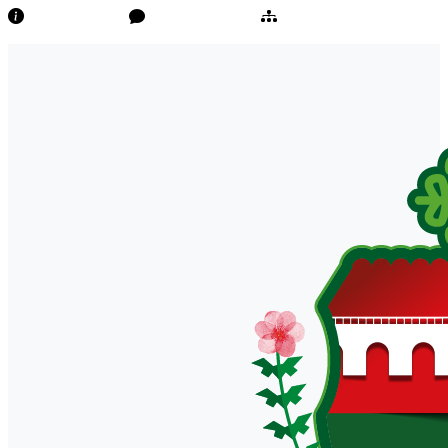
Transparência
Ouvidoria/E-Sic
Mapa do Site