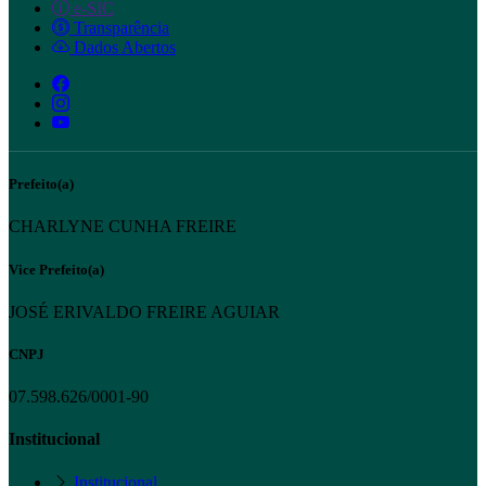
e-SIC
Transparência
Dados Abertos
Prefeito(a)
CHARLYNE CUNHA FREIRE
Vice Prefeito(a)
JOSÉ ERIVALDO FREIRE AGUIAR
CNPJ
07.598.626/0001-90
Institucional
Institucional