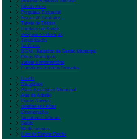
Processo Seletivo/Concurso
Dívida Ativa
Perguntas Frequente
Fiscais de Contratos
Tabela de Diárias
Unidades de Saúde
Pesquisa e Satisfação
Terceirizados
Inidôneas
RGM - Relatório de Gestão Municipal
Obras Municipais
Tabela Remuneratória
Convênios Acordos Firmados
LGPD
Estagiários
Plano Estratégico Municipal
Atas de Adesão
Dados Abertos
Renúncias Fiscais
Desonerações
Incentivos Culturais
Saúde
Medicamentos
Lista de Espera Creche