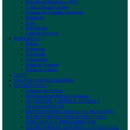
Nota Fiscal Eletrônica - MEI
Contra Cheque On-line
Emissão de Certidão Municipal
Ouvidoria
E-sic
WEBMAIL
Carta de Serviços
PORTARIAS
Diárias
Nomeação
Concessão
Exoneração
Todas as Portarias
Tabela de Diárias
LGPD
SALA DO EMPREENDEDOR
SECRETARIAS
Gabinete da Prefeita
Prefeitura Municipal de Alcântaras
OUVIDORIA, CONTROLADORIA E
TRANSPARÊNCIA
PROCURADORIA GERAL DO MUNICÍPIO
SECRETARIA DE INFRAESTRUTURA,
URBANISMO E MEIO AMBIENTE
SECRETARIA DE ESPORTES E JUVENTUDE