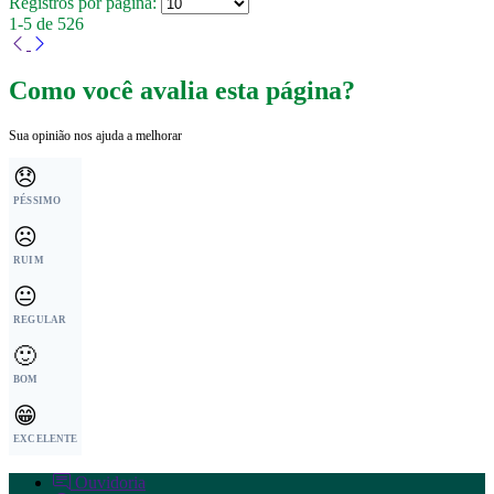
Registros por página:
1-5 de 526
Como você avalia esta página?
Sua opinião nos ajuda a melhorar
😞
PÉSSIMO
☹️
RUIM
😐
REGULAR
🙂
BOM
😁
EXCELENTE
Ouvidoria