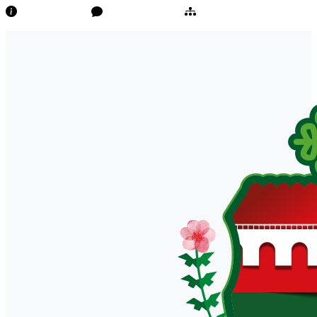
Transparência
Ouvidoria/E-Sic
Mapa do Site