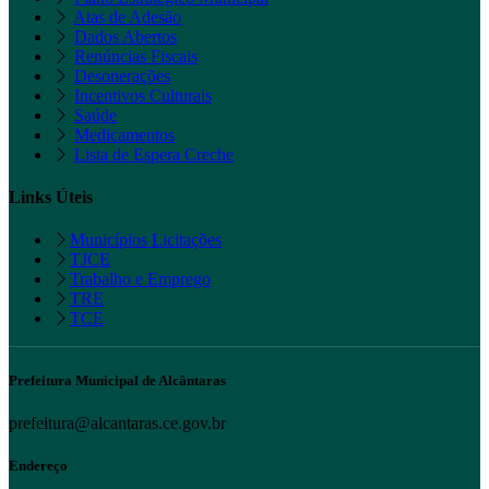
Atas de Adesão
Dados Abertos
Renúncias Fiscais
Desonerações
Incentivos Culturais
Saúde
Medicamentos
Lista de Espera Creche
Links Úteis
Municípios Licitações
TJCE
Trabalho e Emprego
TRE
TCE
Prefeitura Municipal de Alcântaras
prefeitura@alcantaras.ce.gov.br
Endereço