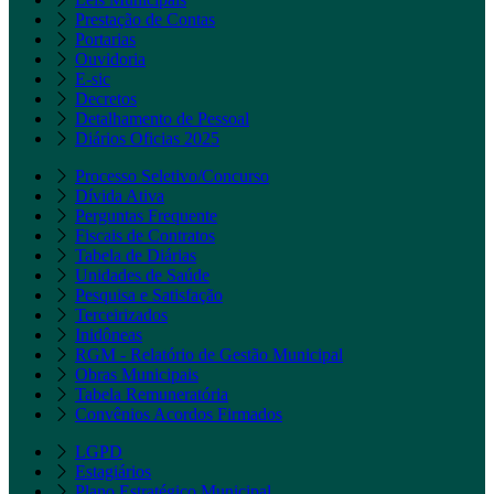
Prestação de Contas
Portarias
Ouvidoria
E-sic
Decretos
Detalhamento de Pessoal
Diários Oficias 2025
Processo Seletivo/Concurso
Dívida Ativa
Perguntas Frequente
Fiscais de Contratos
Tabela de Diárias
Unidades de Saúde
Pesquisa e Satisfação
Terceirizados
Inidôneas
RGM - Relatório de Gestão Municipal
Obras Municipais
Tabela Remuneratória
Convênios Acordos Firmados
LGPD
Estagiários
Plano Estratégico Municipal