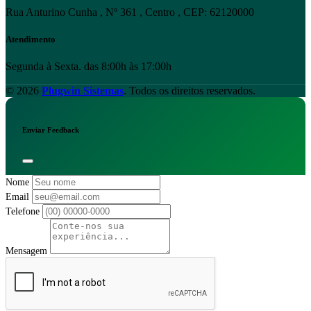
Rua Anturino Cunha , Nº 361 , Centro , CEP: 62120000
Atendimento
Segunda à Sexta. das 8:00h às 17:00h
© 2026
Plugwin Sistemas
. Todos os direitos reservados.
Enviar Feedback
Nome
Email
Telefone
Mensagem