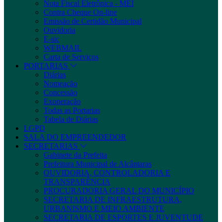
Nota Fiscal Eletrônica - MEI
Contra Cheque On-line
Emissão de Certidão Municipal
Ouvidoria
E-sic
WEBMAIL
Carta de Serviços
PORTARIAS
Diárias
Nomeação
Concessão
Exoneração
Todas as Portarias
Tabela de Diárias
LGPD
SALA DO EMPREENDEDOR
SECRETARIAS
Gabinete da Prefeita
Prefeitura Municipal de Alcântaras
OUVIDORIA, CONTROLADORIA E
TRANSPARÊNCIA
PROCURADORIA GERAL DO MUNICÍPIO
SECRETARIA DE INFRAESTRUTURA,
URBANISMO E MEIO AMBIENTE
SECRETARIA DE ESPORTES E JUVENTUDE