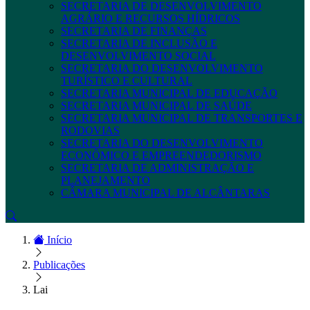
SECRETARIA DE DESENVOLVIMENTO
AGRÁRIO E RECURSOS HÍDRICOS
SECRETARIA DE FINANÇAS
SECRETARIA DE INCLUSÃO E
DESENVOLVIMENTO SOCIAL
SECRETARIA DO DESENVOLVIMENTO
TURÍSTICO E CULTURAL
SECRETARIA MUNICIPAL DE EDUCAÇÃO
SECRETARIA MUNICIPAL DE SAÚDE
SECRETARIA MUNICIPAL DE TRANSPORTES E
RODOVIAS
SECRETARIA DO DESENVOLVIMENTO
ECONÔMICO E EMPREENDEDORISMO
SECRETARIA DE ADMINISTRAÇÃO E
PLANEJAMENTO
CÂMARA MUNICIPAL DE ALCÂNTARAS
Início
Publicações
Lai