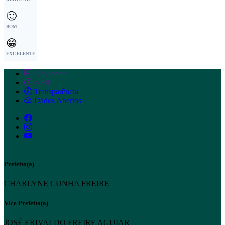
🙂
BOM
😁
EXCELENTE
Ouvidoria
e-SIC
Transparência
Dados Abertos
Prefeito(a)
CHARLYNE CUNHA FREIRE
Vice Prefeito(a)
JOSÉ ERIVALDO FREIRE AGUIAR